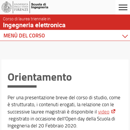
Corso di laurea triennale in
Ingegneria elettronica
MENÙ DEL CORSO
Home
Corso di studio
Didattica
Orientamento
Insegnamenti
Piano di Studio
Guida dello studente
Conoscenza di altre lingue
Per una presentazione breve del corso di studio, come
Orientamento
è strutturato, i contenuti erogati, la relazione con le
Tutoraggio
successive lauree magistrali è disponibile il
video
Incontriamo le aziende
registrato in occasione dell'Open day della Scuola di
Mobilità internazionale
Ingegneria del 20 Febbraio 2020.