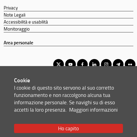
Privacy
Note Legali
Accessibilità e usabilità
Monitoraggio
Area personale
Cookie
Corso di laurea triennale in Ingegneria elettronica
I cookie di questo sito servono al suo corretto
© Copyright 2012-2026 Università degli Studi di Firenze UNIFI
funzionamento e non raccolgono alcuna tua
P.IVA/Cod.Fis 01279680480
informazione personale. Se navighi su di esso
accetti la loro presenza.
Maggiori informazioni
Via di S. Marta, 3 - 50139 Firenze (FI)
Tel: +39 055 2758999
Email:
scuola(AT)ingegneria.unifi.it
Ho capito
Redazione Web